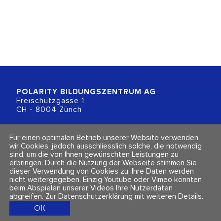
POLARITY BILDUNGSZENTRUM
AG
Freischützgasse 1
CH - 8004 Zürich
+41 (0)44 218 80 80
Für einen optimalen Betrieb unserer Website verwenden
info@polarity.ch
wir Cookies, jedoch ausschliesslich solche, die notwendig
sind, um die von Ihnen gewünschten Leistungen zu
erbringen. Durch die Nutzung der Webseite stimmen Sie
Kontakt & Info
Folge uns
dieser Verwendung von Cookies zu. Ihre Daten werden
Newsletter
nicht weitergegeben. Einzig Youtube oder Vimeo könnten
Impressum & Datenschutz
beim Abspielen unserer Videos Ihre Nutzerdaten
AGBs
abgreifen.
Zur Datenschutzerklärung mit weiteren Details
.
OK