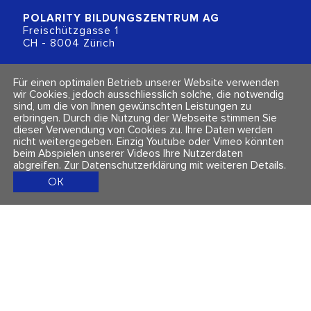
POLARITY BILDUNGSZENTRUM
AG
Freischützgasse 1
CH - 8004 Zürich
+41 (0)44 218 80 80
Für einen optimalen Betrieb unserer Website verwenden
info@polarity.ch
wir Cookies, jedoch ausschliesslich solche, die notwendig
sind, um die von Ihnen gewünschten Leistungen zu
erbringen. Durch die Nutzung der Webseite stimmen Sie
Kontakt & Info
Folge uns
dieser Verwendung von Cookies zu. Ihre Daten werden
Newsletter
nicht weitergegeben. Einzig Youtube oder Vimeo könnten
Impressum & Datenschutz
beim Abspielen unserer Videos Ihre Nutzerdaten
AGBs
abgreifen.
Zur Datenschutzerklärung mit weiteren Details
.
OK