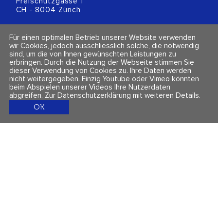
Freischützgasse 1
CH - 8004 Zürich
+41 (0)44 218 80 80
Für einen optimalen Betrieb unserer Website verwenden
info@polarity.ch
wir Cookies, jedoch ausschliesslich solche, die notwendig
sind, um die von Ihnen gewünschten Leistungen zu
erbringen. Durch die Nutzung der Webseite stimmen Sie
Kontakt & Info
Folge uns
dieser Verwendung von Cookies zu. Ihre Daten werden
Newsletter
nicht weitergegeben. Einzig Youtube oder Vimeo könnten
Impressum & Datenschutz
beim Abspielen unserer Videos Ihre Nutzerdaten
AGBs
abgreifen.
Zur Datenschutzerklärung mit weiteren Details
.
OK