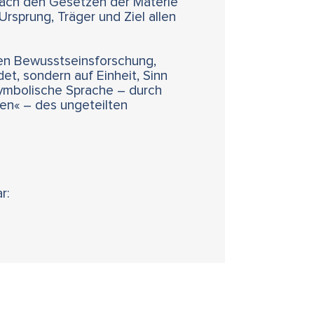
nach den Gesetzen der Materie
rsprung, Träger und Ziel allen
hren Bewusstseinsforschung,
et, sondern auf Einheit, Sinn
 symbolische Sprache – durch
nen« – des ungeteilten
r: