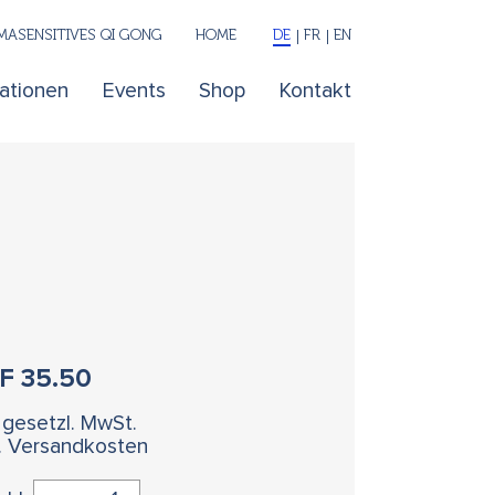
ASENSITIVES QI GONG
HOME
DE
FR
EN
kationen
Events
Shop
Kontakt
HF
35.50
. gesetzl. MwSt.
l. Versandkosten