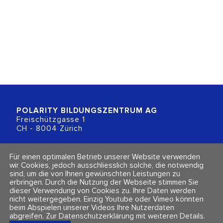
POLARITY BILDUNGSZENTRUM
AG
Freischützgasse 1
CH - 8004 Zürich
+41 (0)44 218 80 80
Für einen optimalen Betrieb unserer Website verwenden
info@polarity.ch
wir Cookies, jedoch ausschliesslich solche, die notwendig
sind, um die von Ihnen gewünschten Leistungen zu
erbringen. Durch die Nutzung der Webseite stimmen Sie
Kontakt & Info
Folge uns
dieser Verwendung von Cookies zu. Ihre Daten werden
Newsletter
nicht weitergegeben. Einzig Youtube oder Vimeo könnten
Impressum & Datenschutz
beim Abspielen unserer Videos Ihre Nutzerdaten
AGBs
abgreifen.
Zur Datenschutzerklärung mit weiteren Details
.