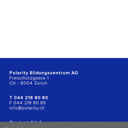
Polarity Bildungszentrum AG
Freischützgasse 1
CH - 8004 Zürich
T
044 218 80 80
F 044 218 80 89
info@polarity.ch
Contact & Info
Conditions générales