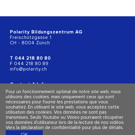
Polarity Bildungszentrum AG
Freischützgasse 1
CH - 8004 Zürich
T
044 218 80 80
F 044 218 80 89
info@polarity.ch
Contact & Info
Conditions générales
Pour un fonctionnement optimal de notre site web, nous
Mentions légales et politique de confidentialité
utilisons des cookies, mais uniquement ceux qui sont
nécessaires pour fournir les prestations que vous
souhaitez. En utilisant le site web, vous acceptez cette
Suivez-nous
utilisation des cookies. Vos données ne sont pas
transmises. Seuls Youtube ou Vimeo pourraient récupérer
vos données d'utilisateur lors de la lecture de nos vidéos.
Vers la déclaration de confidentialité pour plus de détails
.
OK