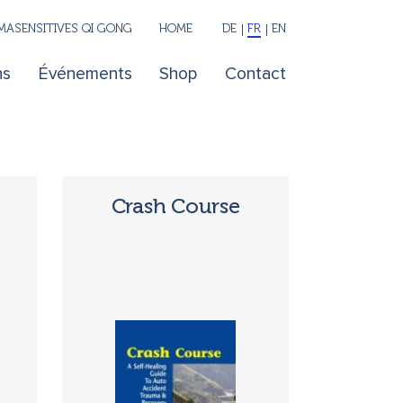
ASENSITIVES QI GONG
HOME
DE
FR
EN
ns
Événements
Shop
Contact
Crash Course