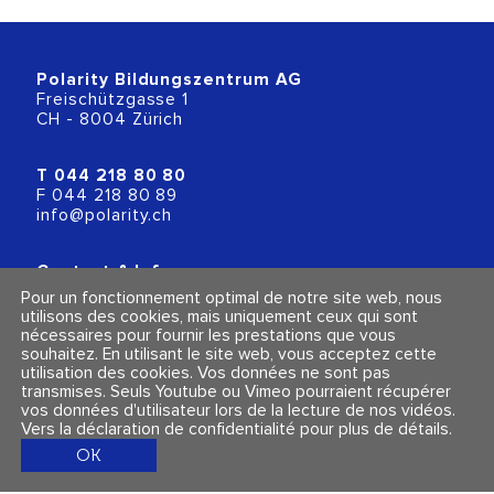
Polarity Bildungszentrum AG
Freischützgasse 1
CH - 8004 Zürich
T
044 218 80 80
F 044 218 80 89
info@polarity.ch
Contact & Info
Conditions générales
Pour un fonctionnement optimal de notre site web, nous
Mentions légales et politique de confidentialité
utilisons des cookies, mais uniquement ceux qui sont
nécessaires pour fournir les prestations que vous
souhaitez. En utilisant le site web, vous acceptez cette
Suivez-nous
utilisation des cookies. Vos données ne sont pas
transmises. Seuls Youtube ou Vimeo pourraient récupérer
vos données d'utilisateur lors de la lecture de nos vidéos.
Vers la déclaration de confidentialité pour plus de détails
.
OK