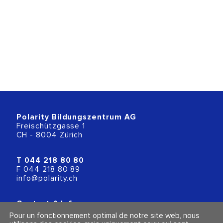
Polarity Bildungszentrum AG
Freischützgasse 1
CH - 8004 Zürich
T
044 218 80 80
F 044 218 80 89
info@polarity.ch
Contact & Info
Conditions générales
Pour un fonctionnement optimal de notre site web, nous
Mentions légales et politique de confidentialité