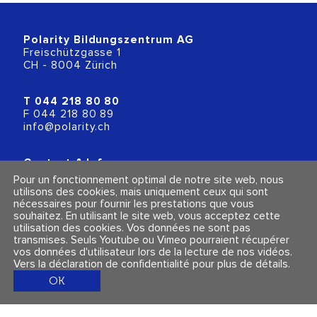
Polarity Bildungszentrum AG
Freischützgasse 1
CH - 8004 Zürich
T
044 218 80 80
F 044 218 80 89
info@polarity.ch
Contact & Info
Conditions générales
Pour un fonctionnement optimal de notre site web, nous
Mentions légales et politique de confidentialité
utilisons des cookies, mais uniquement ceux qui sont
nécessaires pour fournir les prestations que vous
souhaitez. En utilisant le site web, vous acceptez cette
Suivez-nous
utilisation des cookies. Vos données ne sont pas
transmises. Seuls Youtube ou Vimeo pourraient récupérer
vos données d'utilisateur lors de la lecture de nos vidéos.
Vers la déclaration de confidentialité pour plus de détails
.
OK