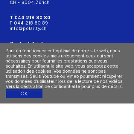
CH - 8004 Zürich
T
044 218 80 80
F 044 218 80 89
info@polarity.ch
Contact & Info
Conditions générales
Pour un fonctionnement optimal de notre site web, nous
Mentions légales et politique de confidentialité
utilisons des cookies, mais uniquement ceux qui sont
nécessaires pour fournir les prestations que vous
souhaitez. En utilisant le site web, vous acceptez cette
Suivez-nous
utilisation des cookies. Vos données ne sont pas
transmises. Seuls Youtube ou Vimeo pourraient récupérer
vos données d'utilisateur lors de la lecture de nos vidéos.
Vers la déclaration de confidentialité pour plus de détails
.
OK