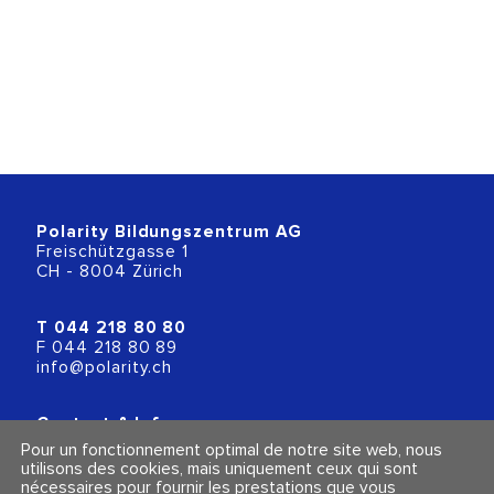
Polarity Bildungszentrum AG
Freischützgasse 1
CH - 8004 Zürich
T
044 218 80 80
F 044 218 80 89
info@polarity.ch
Contact & Info
Conditions générales
Pour un fonctionnement optimal de notre site web, nous
Mentions légales et politique de confidentialité
utilisons des cookies, mais uniquement ceux qui sont
nécessaires pour fournir les prestations que vous