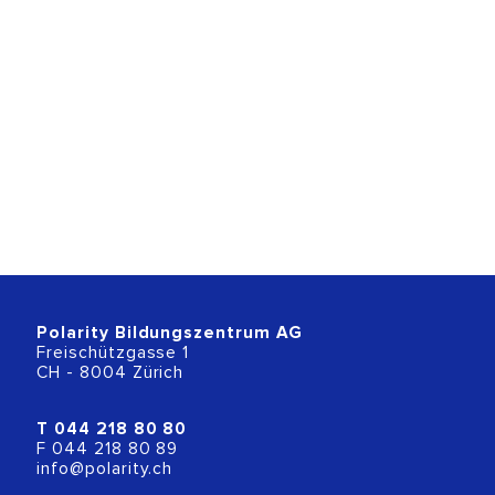
Polarity Bildungszentrum AG
Freischützgasse 1
CH - 8004 Zürich
T
044 218 80 80
F 044 218 80 89
info@polarity.ch