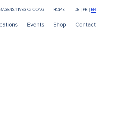
ASENSITIVES QI GONG
HOME
DE
FR
EN
cations
Events
Shop
Contact