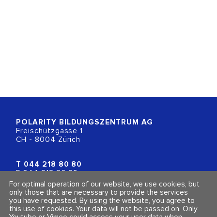
POLARITY BILDUNGSZENTRUM
AG
Freischützgasse 1
CH - 8004 Zürich
T
044 218 80 80
F 044 218 80 89
info@polarity.ch
For optimal operation of our website, we use cookies, but
only those that are necessary to provide the services
you have requested. By using the website, you agree to
Contact & Info
Follow us
this use of cookies. Your data will not be passed on. Only
General Terms and Conditions
Youtube or Vimeo could access your user data when