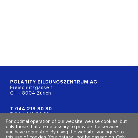
POLARITY BILDUNGSZENTRUM
AG
Freischützgasse 1
CH - 8004 Zürich
T
044 218 80 80
F 044 218 80 89
info@polarity.ch
For optimal operation of our website, we use cookies, but
only those that are necessary to provide the services
you have requested. By using the website, you agree to
Contact & Info
Follow us
this use of cookies. Your data will not be passed on. Only