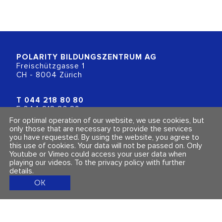
POLARITY BILDUNGSZENTRUM
AG
Freischützgasse 1
CH - 8004 Zürich
T
044 218 80 80
F 044 218 80 89
info@polarity.ch
For optimal operation of our website, we use cookies, but
only those that are necessary to provide the services
you have requested. By using the website, you agree to
Contact & Info
Follow us
this use of cookies. Your data will not be passed on. Only
General Terms and Conditions
Youtube or Vimeo could access your user data when
Imprint & Privacy Policy
playing our videos.
To the privacy policy with further
details
.
OK