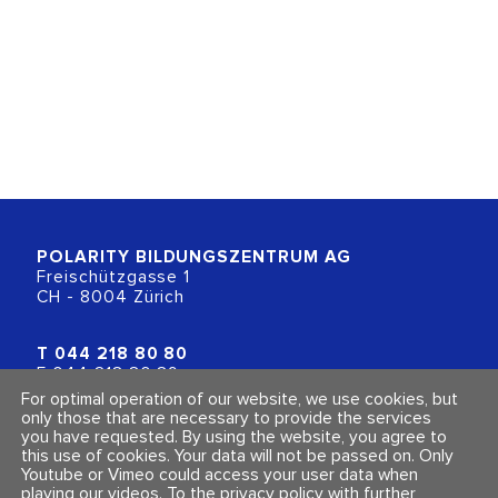
POLARITY BILDUNGSZENTRUM
AG
Freischützgasse 1
CH - 8004 Zürich
T
044 218 80 80
F 044 218 80 89
info@polarity.ch
For optimal operation of our website, we use cookies, but
only those that are necessary to provide the services
you have requested. By using the website, you agree to
Contact & Info
Follow us
this use of cookies. Your data will not be passed on. Only
General Terms and Conditions
Youtube or Vimeo could access your user data when
Imprint & Privacy Policy
playing our videos.
To the privacy policy with further