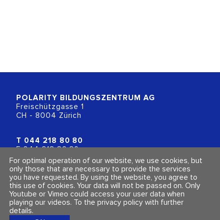
POLARITY BILDUNGSZENTRUM
AG
Freischützgasse 1
CH - 8004 Zürich
T
044 218 80 80
F 044 218 80 89
info@polarity.ch
For optimal operation of our website, we use cookies, but
only those that are necessary to provide the services
you have requested. By using the website, you agree to
Contact & Info
Follow us
this use of cookies. Your data will not be passed on. Only
General Terms and Conditions
Youtube or Vimeo could access your user data when
Imprint & Privacy Policy
playing our videos.
To the privacy policy with further
details
.