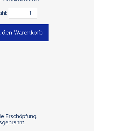
ahl:
n den Warenkorb
le Erschöpfung.
usgebrannt.