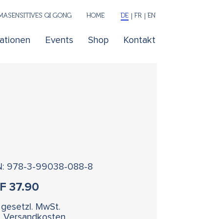
ASENSITIVES QI GONG
HOME
DE
FR
EN
kationen
Events
Shop
Kontakt
N: 978-3-99038-088-8
HF
37.90
. gesetzl. MwSt.
l. Versandkosten