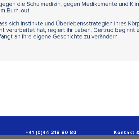
 gegen die Schulmedizin, gegen Medikamente und Klin
em Burn-out.
dass sich Instinkte und Überlebensstrategien ihres Kör
cht verarbeitet hat, regiert ihr Leben. Gertrud beginnt 
 fängt an ihre eigene Geschichte zu verändern.
+41 (0)44 218 80 80
Kontakt &
info@polarity.ch
Newslette