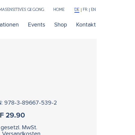
ASENSITIVES QI GONG
HOME
DE
FR
EN
kationen
Events
Shop
Kontakt
N: 978-3-89667-539-2
HF
29.90
. gesetzl. MwSt.
l. Versandkosten