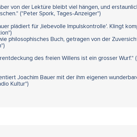
ber von der Lektüre bleibt viel hängen, und erstaunlich 
schen." ("Peter Spork, Tages-Anzeiger")
 plädiert für ‚liebevolle Impulskontrolle‘. Klingt kompl
ion")
ie philosophisches Buch, getragen von der Zuversicht
")
ntdeckung des freien Willens ist ein grosser Wurf." (
entiert Joachim Bauer mit der ihm eigenen wunderbaren
dio Kultur")