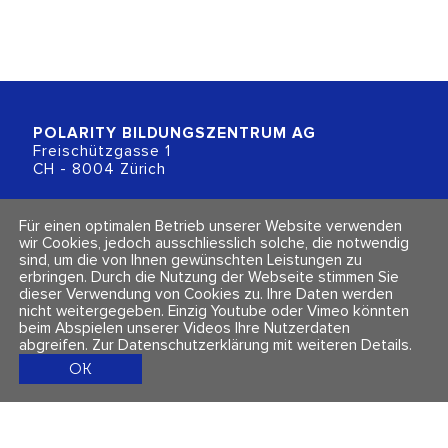
POLARITY BILDUNGSZENTRUM
AG
Freischützgasse 1
CH - 8004 Zürich
+41 (0)44 218 80 80
Für einen optimalen Betrieb unserer Website verwenden
info@polarity.ch
wir Cookies, jedoch ausschliesslich solche, die notwendig
sind, um die von Ihnen gewünschten Leistungen zu
erbringen. Durch die Nutzung der Webseite stimmen Sie
Kontakt & Info
Folge uns
dieser Verwendung von Cookies zu. Ihre Daten werden
Newsletter
nicht weitergegeben. Einzig Youtube oder Vimeo könnten
Impressum & Datenschutz
beim Abspielen unserer Videos Ihre Nutzerdaten
AGBs
abgreifen.
Zur Datenschutzerklärung mit weiteren Details
.
OK