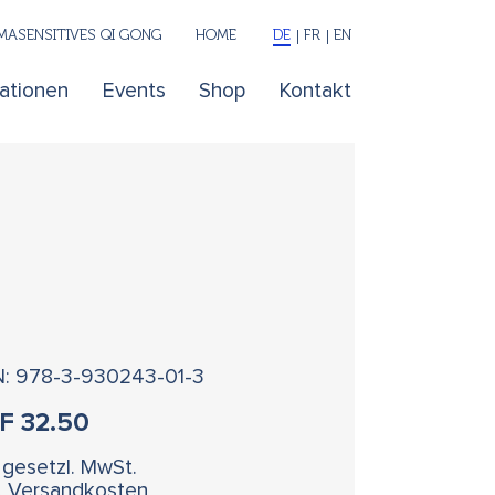
ASENSITIVES QI GONG
HOME
DE
FR
EN
kationen
Events
Shop
Kontakt
N: 978-3-930243-01-3
HF
32.50
. gesetzl. MwSt.
l. Versandkosten