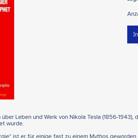
Anz
I
 über Leben und Werk von Nikola Tesla (1856-1943), de
net wurde.
rgie" ist er für einige fast zu einem Mythos geworden