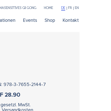
ASENSITIVES QI GONG
HOME
DE
FR
EN
kationen
Events
Shop
Kontakt
N: 978-3-7655-2144-7
HF
28.90
. gesetzl. MwSt.
l. Versandkosten