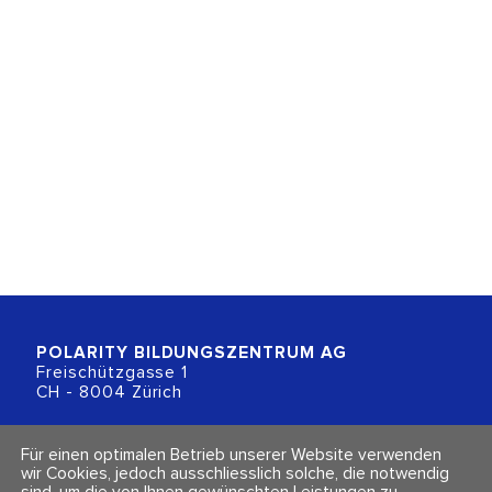
POLARITY BILDUNGSZENTRUM
AG
Freischützgasse 1
CH - 8004 Zürich
+41 (0)44 218 80 80
Für einen optimalen Betrieb unserer Website verwenden
info@polarity.ch
wir Cookies, jedoch ausschliesslich solche, die notwendig
sind, um die von Ihnen gewünschten Leistungen zu