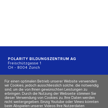
POLARITY BILDUNGSZENTRUM
AG
Freischützgasse 1
CH - 8004 Zürich
+41 (0)44 218 80 80
Für einen optimalen Betrieb unserer Website verwenden
info@polarity.ch
wir Cookies, jedoch ausschliesslich solche, die notwendig
sind, um die von Ihnen gewünschten Leistungen zu
erbringen. Durch die Nutzung der Webseite stimmen Sie
Kontakt & Info
Folge uns
dieser Verwendung von Cookies zu. Ihre Daten werden
Newsletter
nicht weitergegeben. Einzig Youtube oder Vimeo könnten
Impressum & Datenschutz
beim Abspielen unserer Videos Ihre Nutzerdaten