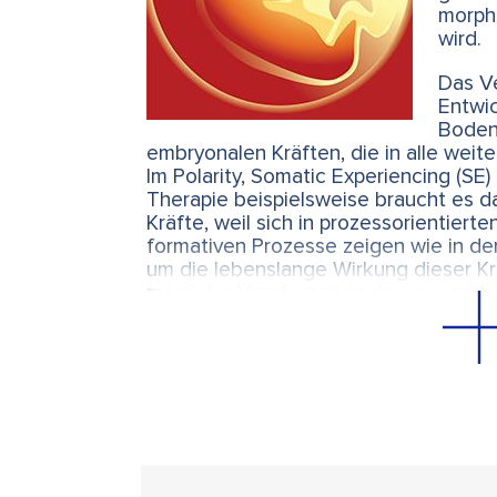
morph
wird.
Das Ve
Entwic
Boden
embryonalen Kräften, die in alle weit
Im Polarity, Somatic Experiencing (SE)
Therapie beispielsweise braucht es 
Kräfte, weil sich in prozessorientiert
formativen Prozesse zeigen wie in de
um die lebenslange Wirkung dieser Krä
mögliche Manifestation der uns inn
Gesundheit, stärkt das Vertrauen in d