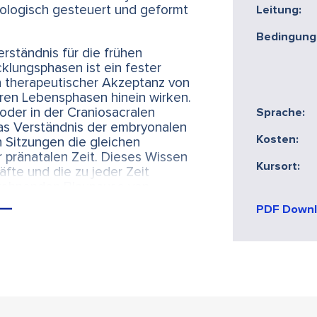
ologisch gesteuert und geformt
Leitung:
Bedingung
rständnis für die frühen
klungsphasen ist ein fester
 therapeutischer Akzeptanz von
eren Lebensphasen hinein wirken.
 oder in der Craniosacralen
Sprache:
das Verständnis der embryonalen
Kosten:
en Sitzungen die gleichen
r pränatalen Zeit. Dieses Wissen
Kursort:
fte und die zu jeder Zeit
ewohnenden Blaupause von
iese Arbeit.
PDF Down