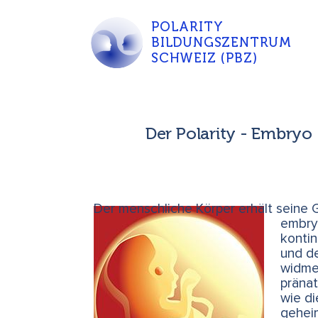
POLARITY
BILDUNGSZENTRUM
SCHWEIZ (PBZ)
Der Polarity - Embryo
Der
menschliche Körper erhält seine 
embry
kontin
und d
widme
pränat
wie di
geheim