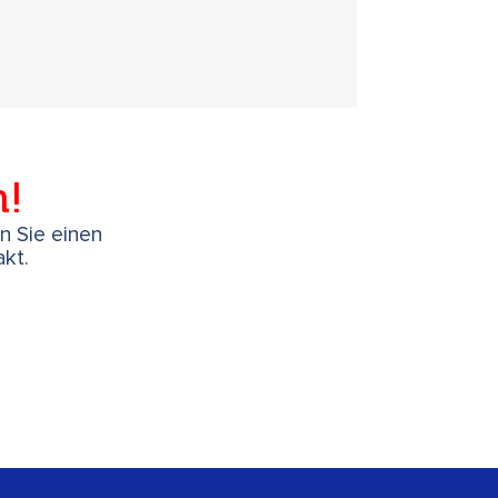
h!
en Sie einen
kt.