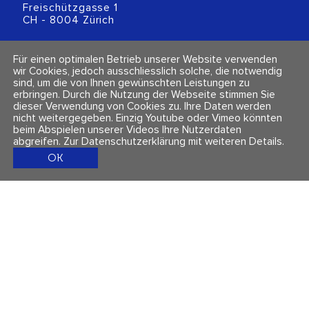
Freischützgasse 1
CH - 8004 Zürich
+41 (0)44 218 80 80
Für einen optimalen Betrieb unserer Website verwenden
info@polarity.ch
wir Cookies, jedoch ausschliesslich solche, die notwendig
sind, um die von Ihnen gewünschten Leistungen zu
erbringen. Durch die Nutzung der Webseite stimmen Sie
Kontakt & Info
Folge uns
dieser Verwendung von Cookies zu. Ihre Daten werden
Newsletter
nicht weitergegeben. Einzig Youtube oder Vimeo könnten
Impressum & Datenschutz
beim Abspielen unserer Videos Ihre Nutzerdaten
AGBs
abgreifen.
Zur Datenschutzerklärung mit weiteren Details
.
OK