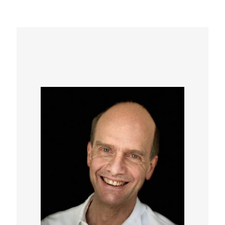
wiederholen, bis wir mit ihnen einverstanden
sind und deren Botschaft verstehen. Es ist
möglich, die kreativen Kräfte des
verschlafenen Drittels unserer Lebenszeit zu
gestalten und unsere Berufung im Traum zu
erkennen.