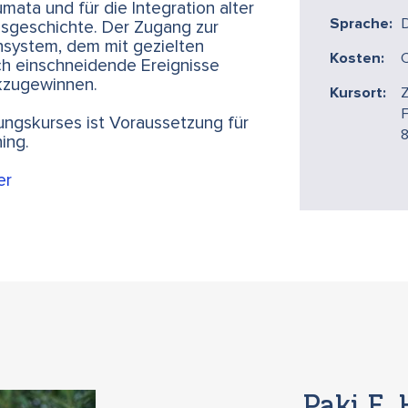
mata und für die Integration alter
Sprache:
ensgeschichte. Der Zugang zur
nsystem, dem mit gezielten
Kosten:
rch einschneidende Ereignisse
ckzugewinnen.
Kursort:
Z
F
ungskurses ist Voraussetzung für
ing.
er
Paki E. 