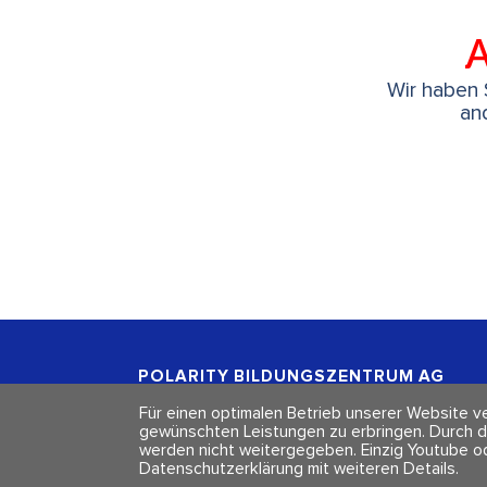
A
Wir haben S
an
POLARITY BILDUNGSZENTRUM
AG
Freischützgasse 1
Für einen optimalen Betrieb unserer Website ve
CH - 8004 Zürich
gewünschten Leistungen zu erbringen. Durch d
werden nicht weitergegeben. Einzig Youtube o
Datenschutzerklärung mit weiteren Details
.