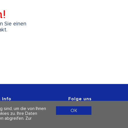
h!
en Sie einen
kt.
 Info
Folge uns
r
g sind, um die von Ihnen
 & Datenschutz
OK
ies zu. Ihre Daten
n abgreifen.
Zur