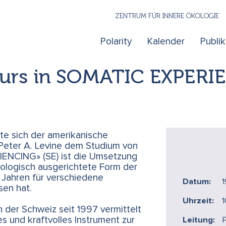
ZENTRUM FÜR INNERE ÖKOLOGIE
Polarity
Kalender
Publi
urs in SOMATIC EXPERI
te sich der amerikanische
 Peter A. Levine dem Studium von
ENCING» (SE) ist die Umsetzung
iologisch ausgerichtete Form der
n Jahren für verschiedene
Datum:
1
sen hat.
Uhrzeit:
der Schweiz seit 1997 vermittelt
es und kraftvolles Instrument zur
Leitung:
P