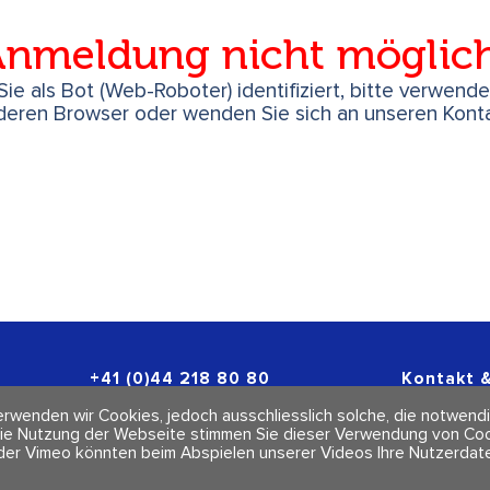
nmeldung nicht möglic
ie als Bot (Web-Roboter) identifiziert, bitte verwend
deren Browser oder wenden Sie sich an unseren Konta
+41 (0)44 218 80 80
Kontakt &
info@polarity.ch
Newslette
rwenden wir Cookies, jedoch ausschliesslich solche, die notwendi
Impressum
ie Nutzung der Webseite stimmen Sie dieser Verwendung von Cook
AGBs
der Vimeo könnten beim Abspielen unserer Videos Ihre Nutzerdate