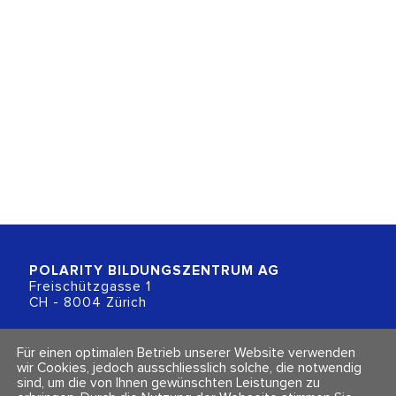
POLARITY BILDUNGSZENTRUM
AG
Freischützgasse 1
CH - 8004 Zürich
+41 (0)44 218 80 80
Für einen optimalen Betrieb unserer Website verwenden
info@polarity.ch
wir Cookies, jedoch ausschliesslich solche, die notwendig
sind, um die von Ihnen gewünschten Leistungen zu