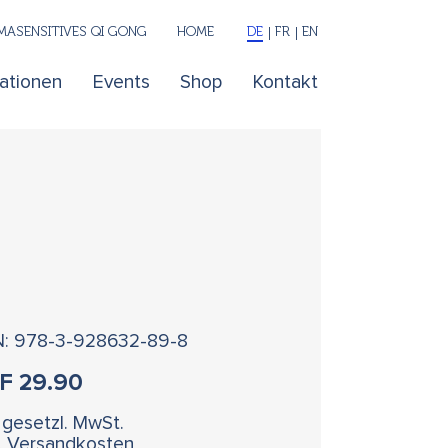
ASENSITIVES QI GONG
HOME
DE
FR
EN
kationen
Events
Shop
Kontakt
N: 978-3-928632-89-8
HF
29.90
. gesetzl. MwSt.
l. Versandkosten