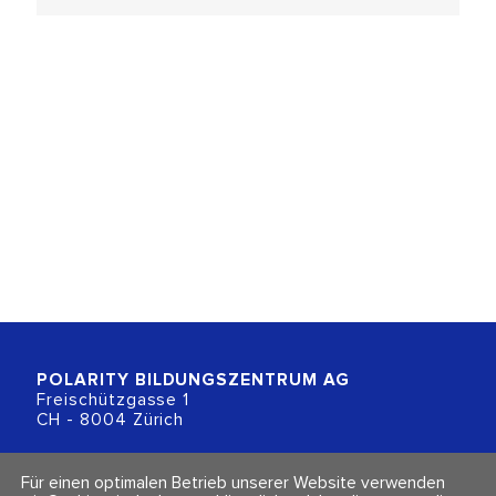
POLARITY BILDUNGSZENTRUM
AG
Freischützgasse 1
CH - 8004 Zürich
+41 (0)44 218 80 80
Für einen optimalen Betrieb unserer Website verwenden