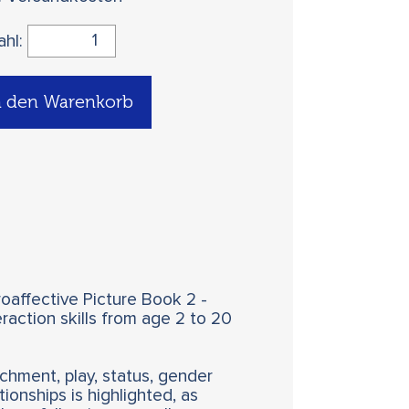
ahl:
n den Warenkorb
oaffective Picture Book 2 -
raction skills from age 2 to 20
hment, play, status, gender
ionships is highlighted, as