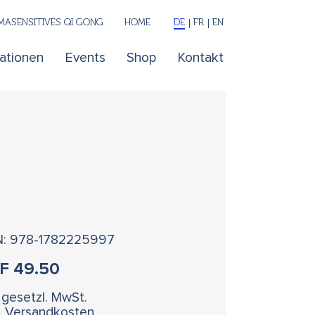
ASENSITIVES QI GONG
HOME
DE
FR
EN
kationen
Events
Shop
Kontakt
N: 978-1782225997
HF
49.50
. gesetzl. MwSt.
l. Versandkosten