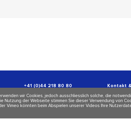
+41 (0)44 218 80 80
Kontakt &
info@polarity.ch
Newslette
rwenden wir Cookies, jedoch ausschliesslich solche, die notwendi
Impressum
ie Nutzung der Webseite stimmen Sie dieser Verwendung von Cook
AGBs
der Vimeo könnten beim Abspielen unserer Videos Ihre Nutzerdate