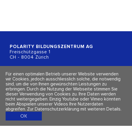
POLARITY BILDUNGSZENTRUM
AG
Freischützgasse 1
CH - 8004 Zürich
+41 (0)44 218 80 80
Für einen optimalen Betrieb unserer Website verwenden
info@polarity.ch
wir Cookies, jedoch ausschliesslich solche, die notwendig
sind, um die von Ihnen gewünschten Leistungen zu
erbringen. Durch die Nutzung der Webseite stimmen Sie
Kontakt & Info
Folge uns
dieser Verwendung von Cookies zu. Ihre Daten werden
Newsletter
nicht weitergegeben. Einzig Youtube oder Vimeo könnten
Impressum & Datenschutz
beim Abspielen unserer Videos Ihre Nutzerdaten
AGBs
abgreifen.
Zur Datenschutzerklärung mit weiteren Details
.
OK