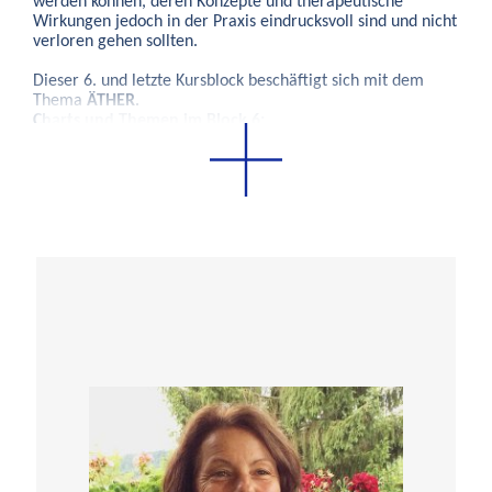
werden können, deren Konzepte und therapeutische
Wirkungen jedoch in der Praxis eindrucksvoll sind und nicht
verloren gehen sollten.
Dieser 6. und letzte Kursblock beschäftigt sich mit dem
Thema
ÄTHER
.
Charts und Themen im Block 6:
Die 5 Phasen im Prozessorienterten Polarity
Die Vitale Kreative Flamme und die Diamantseele –
Chart No 1
Tafel 85 – die primäre zentrifugale Energie der Seele
und Körperarbeit
Tafel 35 – Kiefer und Schambein / Hüfte, Kiefer von
innen lösen
Grenzarbeit in Bezug zu den Gelenken
Körperarbeit Erde bis Äther
Wirbelsäule dehnen und Rotation der Wirbelsäule
Körperarbeit zu "Dreh- und Angelpunkt"
Körperarbeiten für das Element Äther