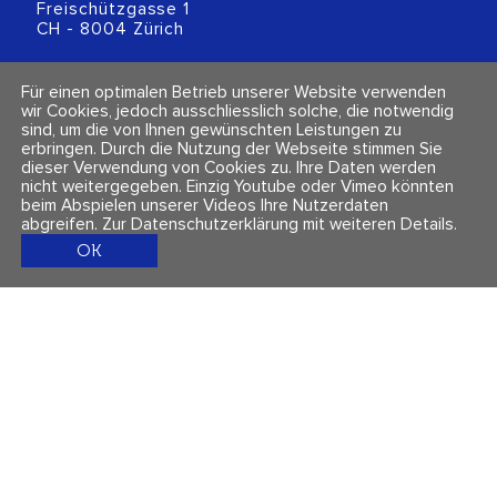
Freischützgasse 1
CH - 8004 Zürich
+41 (0)44 218 80 80
Für einen optimalen Betrieb unserer Website verwenden
info@polarity.ch
wir Cookies, jedoch ausschliesslich solche, die notwendig
sind, um die von Ihnen gewünschten Leistungen zu
erbringen. Durch die Nutzung der Webseite stimmen Sie
Kontakt & Info
Folge uns
dieser Verwendung von Cookies zu. Ihre Daten werden
Newsletter
nicht weitergegeben. Einzig Youtube oder Vimeo könnten
Impressum & Datenschutz
beim Abspielen unserer Videos Ihre Nutzerdaten
AGBs
abgreifen.
Zur Datenschutzerklärung mit weiteren Details
.
OK